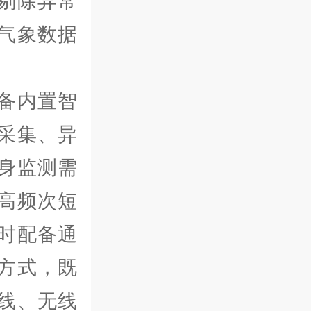
剔除异常
气象数据
备内置智
采集、异
身监测需
高频次短
时配备通
方式，既
线、无线