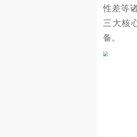
性差等
三大核
备。