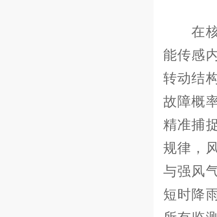
在核心
能传感
转动结
故障概
精准捕
规律，
与强风
短时降