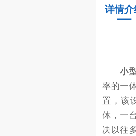
详情介
小
率的一
置，该
体，一
决以往