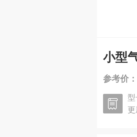
小型
参考价
型
更